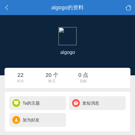
algogo的资料
algogo
22
20 个
0 点
积分
银元
贡献
Ta的主题
发短消息
加为好友