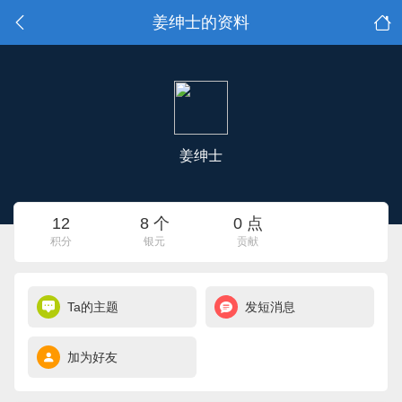
姜绅士的资料
姜绅士
12
8 个
0 点
积分
银元
贡献
Ta的主题
发短消息
加为好友