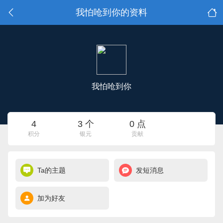
我怕呛到你的资料
我怕呛到你
4
3 个
0 点
积分
银元
贡献
Ta的主题
发短消息
加为好友