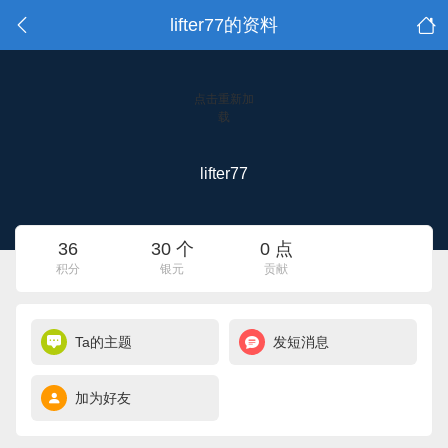
lifter77的资料
点击重新加
载
lifter77
36
30 个
0 点
积分
银元
贡献
Ta的主题
发短消息
加为好友