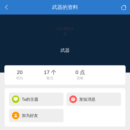
武器的资料
点击重新加
载
武器
20
17 个
0 点
积分
银元
贡献
Ta的主题
发短消息
加为好友