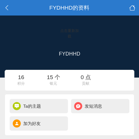
FYDHHD的资料
点击重新加
载
FYDHHD
16
15 个
0 点
积分
银元
贡献
Ta的主题
发短消息
加为好友