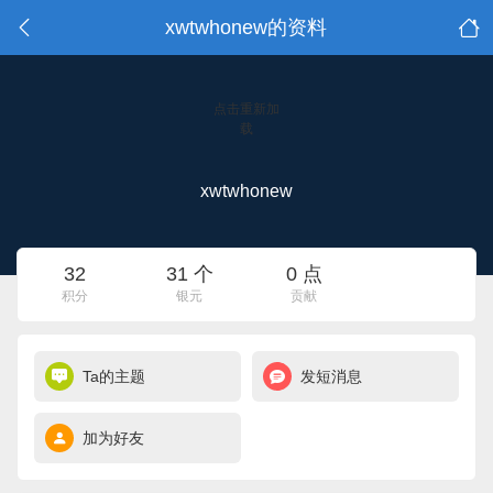
xwtwhonew的资料
点击重新加
载
xwtwhonew
32
31 个
0 点
积分
银元
贡献
Ta的主题
发短消息
加为好友