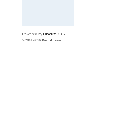
论
坛
Powered by
Discuz!
X3.5
© 2001-2026
Discuz! Team
.