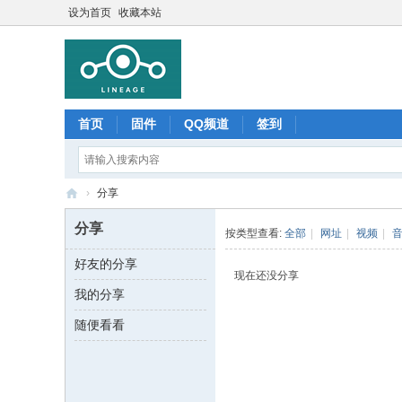
设为首页
收藏本站
首页
固件
QQ频道
签到
›
分享
Li
分享
按类型查看:
全部
|
网址
|
视频
|
ne
好友的分享
ag
现在还没分享
我的分享
e
O
随便看看
S
中
文