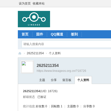
设为首页
收藏本站
首页
固件
QQ频道
签到
›
2625211354
›
个人资料
Li
2625211354
ne
https://www.lineageos.org.cn/?18726
ag
主题
分享
留言板
个人资料
e
O
2625211354
(UID: 18726)
S
邮箱状态
已验证
中
统计信息
好友数 0
|
回帖数 1
|
主题数 0
|
分享数 0
文