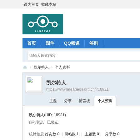
设为首页
收藏本站
首页
固件
QQ频道
签到
›
凯尔特人
›
个人资料
Li
凯尔特人
ne
https://www.lineageos.org.cn/?18921
ag
主题
分享
留言板
个人资料
e
O
凯尔特人
(UID: 18921)
S
邮箱状态
已验证
中
统计信息
好友数 0
|
回帖数 1
|
主题数 0
|
分享数 0
文