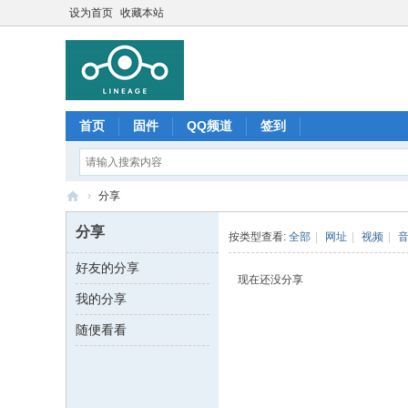
设为首页
收藏本站
首页
固件
QQ频道
签到
›
分享
Li
分享
按类型查看:
全部
|
网址
|
视频
|
ne
好友的分享
ag
现在还没分享
我的分享
e
O
随便看看
S
中
文