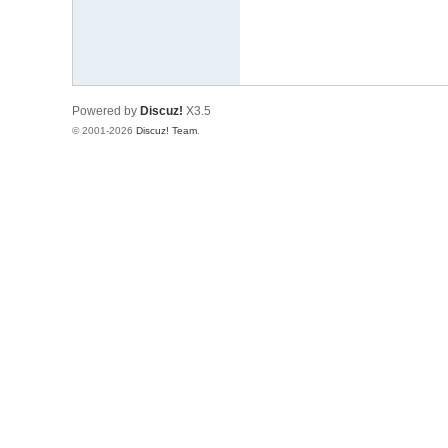
论
坛
Powered by
Discuz!
X3.5
© 2001-2026
Discuz! Team
.