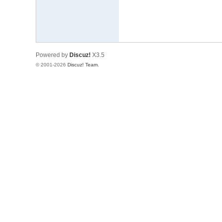
论
坛
Powered by
Discuz!
X3.5
© 2001-2026
Discuz! Team
.