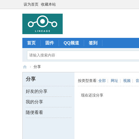
设为首页
收藏本站
首页
固件
QQ频道
签到
›
分享
Li
分享
按类型查看:
全部
|
网址
|
视频
|
ne
好友的分享
ag
现在还没分享
我的分享
e
O
随便看看
S
中
文