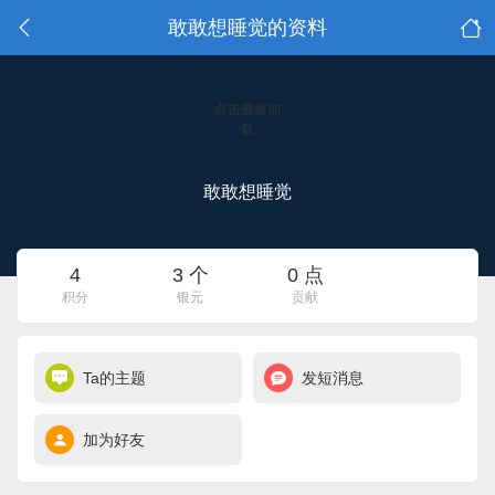
敢敢想睡觉的资料
点击重新加
载
敢敢想睡觉
4
3 个
0 点
积分
银元
贡献
Ta的主题
发短消息
加为好友