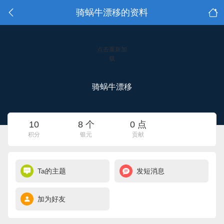
骑蜗牛漂移的资料
点击重新加
载
骑蜗牛漂移
10
8 个
0 点
积分
银元
贡献
Ta的主题
发短消息
加为好友