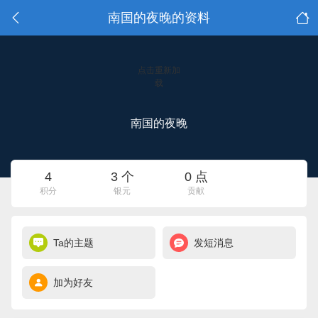
南国的夜晚的资料
点击重新加
载
南国的夜晚
4
3 个
0 点
积分
银元
贡献
Ta的主题
发短消息
加为好友