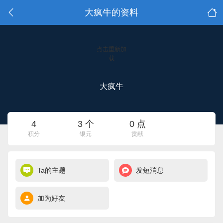
大疯牛的资料
点击重新加
载
大疯牛
4
3 个
0 点
积分
银元
贡献
Ta的主题
发短消息
加为好友