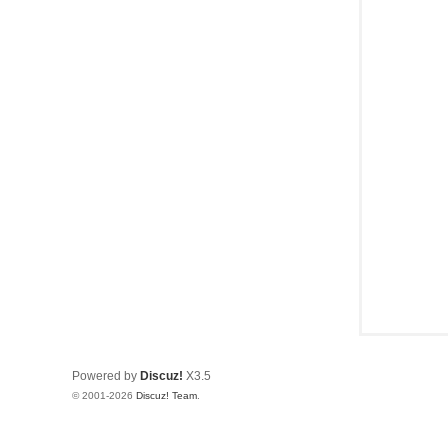
论
坛
Powered by
Discuz!
X3.5
© 2001-2026
Discuz! Team
.