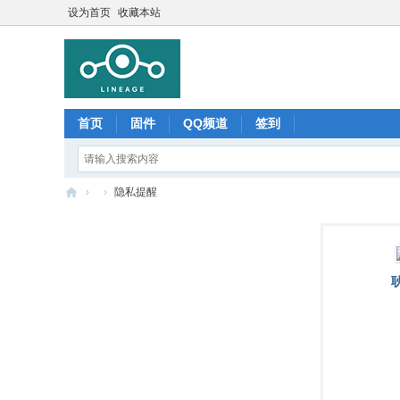
设为首页
收藏本站
首页
固件
QQ频道
签到
›
›
隐私提醒
Li
ne
ag
e
O
S
中
文