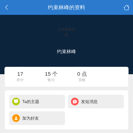
约束林峰的资料
点击重新加
载
约束林峰
17
15 个
0 点
积分
银元
贡献
Ta的主题
发短消息
加为好友