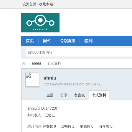
设为首页
收藏本站
首页
固件
QQ频道
签到
›
ahniu
›
个人资料
Li
ahniu
ne
https://www.lineageos.org.cn/?14723
ag
主题
分享
留言板
个人资料
e
O
ahniu
(UID: 14723)
S
邮箱状态
已验证
中
统计信息
好友数 0
|
回帖数 1
|
主题数 0
|
分享数 0
文