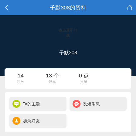
子默308的资料
点击重新加
载
子默308
14
13 个
0 点
积分
银元
贡献
Ta的主题
发短消息
加为好友