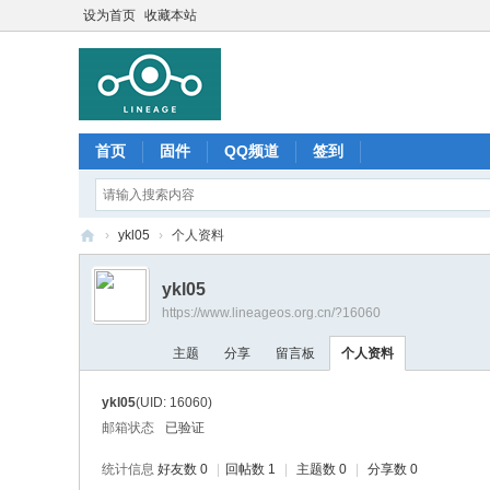
设为首页
收藏本站
首页
固件
QQ频道
签到
›
ykl05
›
个人资料
Li
ykl05
ne
https://www.lineageos.org.cn/?16060
ag
主题
分享
留言板
个人资料
e
O
ykl05
(UID: 16060)
S
邮箱状态
已验证
中
统计信息
好友数 0
|
回帖数 1
|
主题数 0
|
分享数 0
文