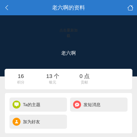
老六啊的资料
点击重新加
载
老六啊
16
13 个
0 点
积分
银元
贡献
Ta的主题
发短消息
加为好友