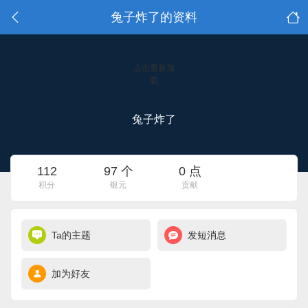
兔子炸了的资料
点击重新加
载
兔子炸了
112
97 个
0 点
积分
银元
贡献
Ta的主题
发短消息
加为好友