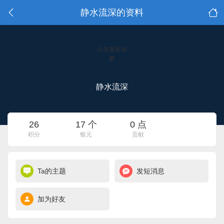
静水流深的资料
点击重新加
载
静水流深
26
17 个
0 点
积分
银元
贡献
Ta的主题
发短消息
加为好友