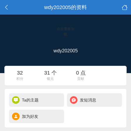
wdy202005的资料
点击重新加
载
wdy202005
32
31 个
0 点
积分
银元
贡献
Ta的主题
发短消息
加为好友