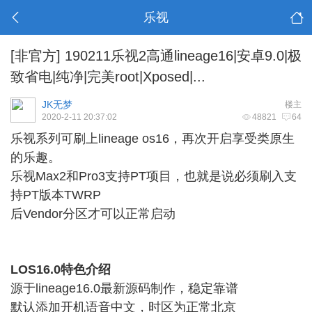
乐视
[非官方]
190211乐视2高通lineage16|安卓9.0|极
致省电|纯净|完美root|Xposed|...
JK无梦
楼主
2020-2-11 20:37:02
48821
64
乐视系列可刷上lineage os16，再次开启享受类原生
的乐趣。
乐视Max2和Pro3支持PT项目，也就是说必须刷入支
持PT版本TWRP
后Vendor分区才可以正常启动
LOS16.0特色介绍
源于lineage16.0最新源码制作，稳定靠谱
默认添加开机语音中文，时区为正常北京