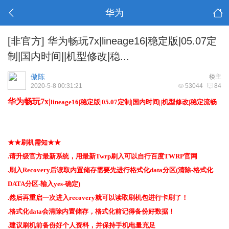
华为
[非官方]
华为畅玩7x|lineage16|稳定版|05.07定
制|国内时间||机型修改|稳...
傲陈
楼主
2020-5-8 00:31:21
53044
84
华为畅玩7x|
lineage16|稳定版|05.07定制|国内时间||机型修改|稳定流畅
★★刷机需知★★
.请升级官方最新系统，用最新Twrp刷入可以自行百度TWRP官网
.刷入Recovery后读取内置储存需要先进行格式化data分区(清除-格式化
DATA分区-输入yes-确定)
.然后再重启一次进入recovery就可以读取刷机包进行卡刷了！
.格式化data会清除内置储存，格式化前记得备份好数据！
.建议刷机前备份好个人资料，并保持手机电量充足