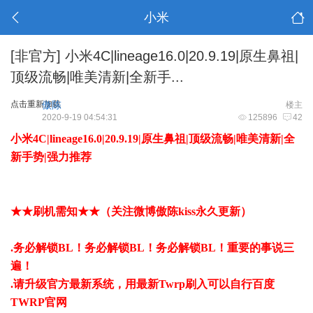
小米
[非官方]
小米4C|lineage16.0|20.9.19|原生鼻祖|
顶级流畅|唯美清新|全新手...
点击重新加载
傲陈
楼主
2020-9-19 04:54:31
125896
42
小米4C|lineage16.0|20.9.19|原生鼻祖|顶级流畅|唯美清新|全
新手势|强力推荐
★★刷机需知★★（关注微博傲陈kiss永久更新）
.务必解锁BL！务必解锁BL！务必解锁BL！重要的事说三
遍！
.请升级官方最新系统，用最新Twrp刷入可以自行百度
TWRP官网