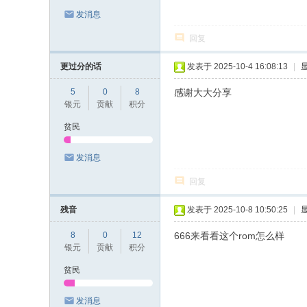
发消息
论
坛
回复
更过分的话
发表于 2025-10-4 16:08:13
|
5
0
8
感谢大大分享
银元
贡献
积分
贫民
发消息
回复
残音
发表于 2025-10-8 10:50:25
|
8
0
12
666来看看这个rom怎么样
银元
贡献
积分
贫民
发消息