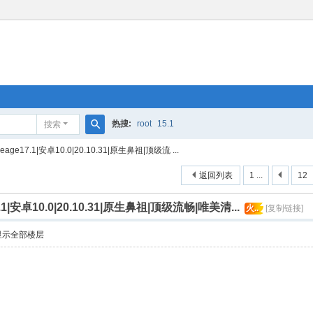
热搜:
root
15.1
搜索
搜
neage17.1|安卓10.0|20.10.31|原生鼻祖|顶级流 ...
索
返回列表
1 ...
12
7.1|安卓10.0|20.10.31|原生鼻祖|顶级流畅|唯美清...
火..
[复制链接]
显示全部楼层