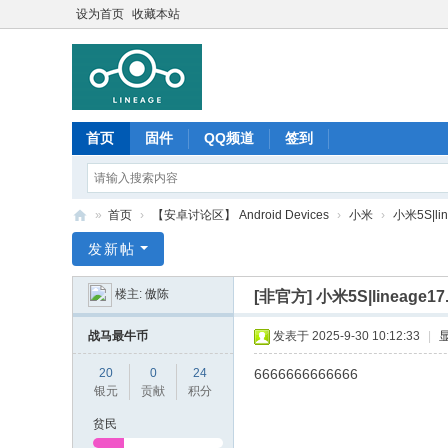
设为首页
收藏本站
首页
固件
QQ频道
签到
»
首页
›
【安卓讨论区】 Android Devices
›
小米
›
小米5S|li
Li
发新帖
ne
楼主:
傲陈
[非官方]
小米5S|lineage1
ag
e
战马最牛币
发表于 2025-9-30 10:12:33
|
O
20
0
24
6666666666666
S
银元
贡献
积分
中
贫民
文