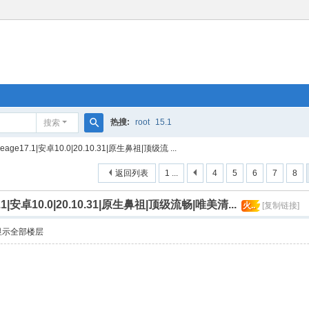
热搜:
root
15.1
搜索
搜
neage17.1|安卓10.0|20.10.31|原生鼻祖|顶级流 ...
索
返回列表
1 ...
4
5
6
7
8
7.1|安卓10.0|20.10.31|原生鼻祖|顶级流畅|唯美清...
火..
[复制链接]
显示全部楼层