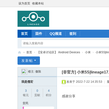
设为首页
收藏本站
首页
固件
QQ频道
签到
»
首页
›
【安卓讨论区】 Android Devices
›
小米
›
小米5S|li
Li
发新帖
ne
楼主:
傲陈
[非官方]
小米5S|lineage1
ag
e
我是儒宏
发表于 2022-7-22 14:35:53
|
O
3
0
4
S
银元
贡献
积分
感谢分享
中
贫民
文