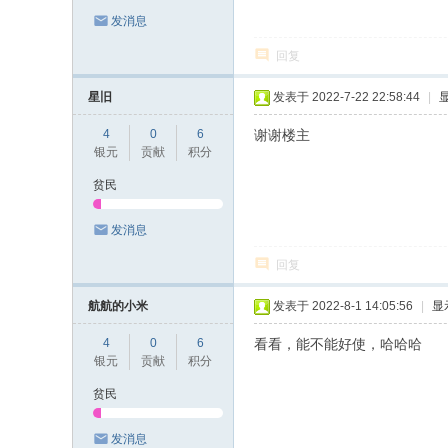
发消息
论
坛
回复
星旧
发表于 2022-7-22 22:58:44
|
4
0
6
谢谢楼主
银元
贡献
积分
贫民
发消息
回复
航航的小米
发表于 2022-8-1 14:05:56
|
显
4
0
6
看看，能不能好使，哈哈哈
银元
贡献
积分
贫民
发消息