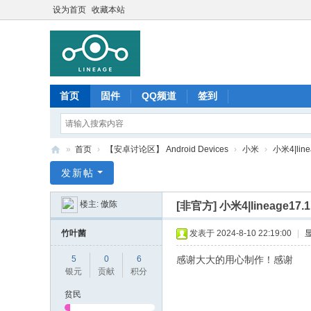
设为首页
收藏本站
首页
固件
QQ频道
签到
»
首页
›
【安卓讨论区】 Android Devices
›
小米
›
小米4|lin
Li
发新帖
ne
楼主:
傲陈
[非官方]
小米4|lineage17
ag
e
竹叶菌
发表于 2024-8-10 22:19:00
|
O
5
0
6
感谢大大的用心制作！感谢
S
银元
贡献
积分
中
贫民
文