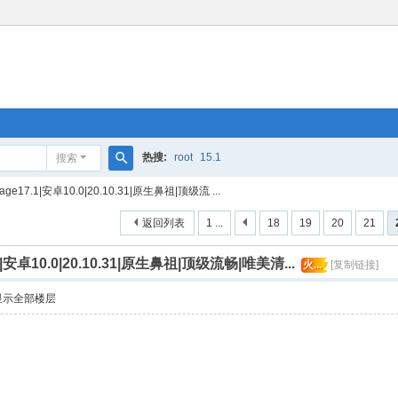
热搜:
root
15.1
搜索
搜
eage17.1|安卓10.0|20.10.31|原生鼻祖|顶级流 ...
索
返回列表
1 ...
18
19
20
21
.1|安卓10.0|20.10.31|原生鼻祖|顶级流畅|唯美清...
火...
[复制链接]
显示全部楼层