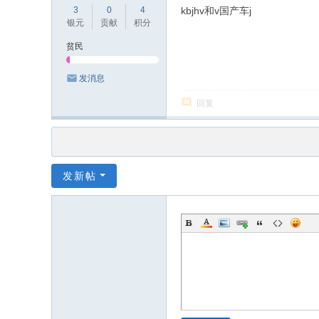
3
0
4
kbjhv和v国产车j
银元
贡献
积分
贫民
发消息
回复
发新帖