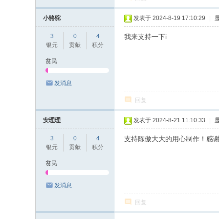
小骆驼
发表于 2024-8-19 17:10:29
|
3
0
4
我来支持一下i
银元
贡献
积分
贫民
发消息
回复
安理理
发表于 2024-8-21 11:10:33
|
3
0
4
支持陈傲大大的用心制作！感
银元
贡献
积分
贫民
发消息
回复