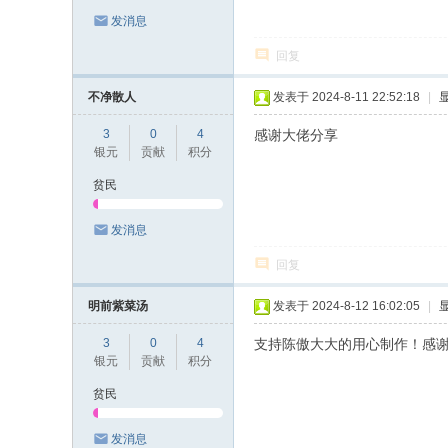
发消息
论
坛
回复
不净散人
发表于 2024-8-11 22:52:18
|
3
0
4
感谢大佬分享
银元
贡献
积分
贫民
发消息
回复
明前紫菜汤
发表于 2024-8-12 16:02:05
|
3
0
4
支持陈傲大大的用心制作！感
银元
贡献
积分
贫民
发消息